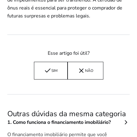
de impedimentos para ser transferido. A certidão de
ônus reais é essencial para proteger o comprador de
futuras surpresas e problemas legais.
Esse artigo foi útil?
Esse
artigo
SIM
NÃO
foi
útil?
Outras dúvidas da mesma categoria
Como funciona o financiamento imobiliário?
O financiamento imobiliário permite que você