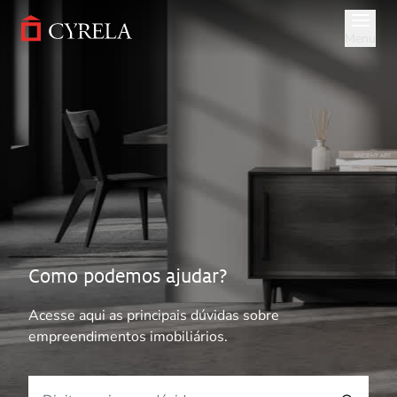
Pular
para
Menu
o
conteúdo
principal
Como podemos ajudar?
Acesse aqui as principais dúvidas sobre
empreendimentos imobiliários.