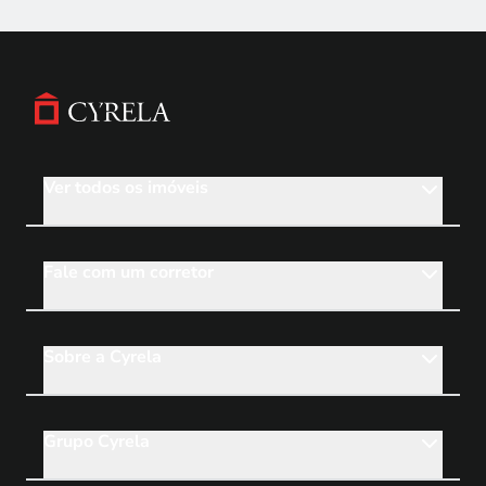
AppStore
Ver todos os imóveis
Links
Footer
Fale com um corretor
Sobre a Cyrela
Grupo Cyrela