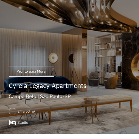
Pronto para Morar
Cyrela Legacy Apartments
Campo Belo | São Paulo-SP
24 a 50 m²
Studio