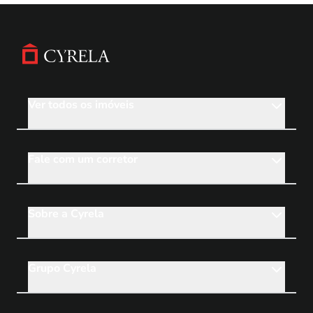
AppStore
Ver todos os imóveis
Links
Footer
Fale com um corretor
Sobre a Cyrela
Grupo Cyrela