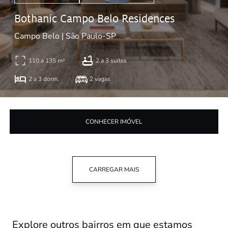
Bothanic Campo Belo Residences
Campo Belo | São Paulo-SP
110 a 135 m²
2 a 3 suítes
2 a 3 dorm.
2 vagas
CONHECER IMÓVEL
CARREGAR MAIS
Explore outros bairros em que estamos