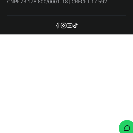
CNPJ: 73.178.600/0001-18 | CRECI: J-17.592
Redes
Sociais
Footer