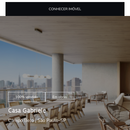
CONHECER IMÓVEL
100% vendido
Em obras
Casa Gabriele
Campo Belo | São Paulo-SP