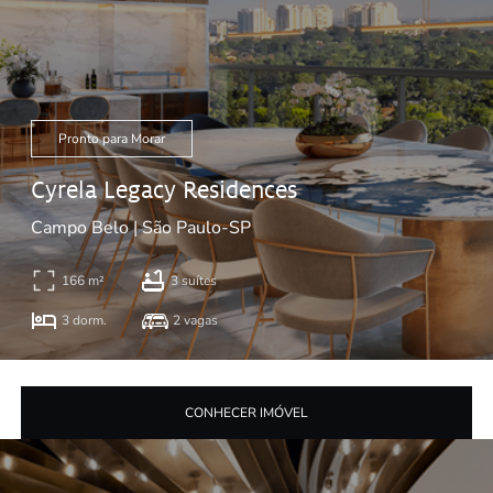
Pronto para Morar
Cyrela Legacy Residences
Campo Belo | São Paulo-SP
166 m²
3 suítes
3 dorm.
2 vagas
CONHECER IMÓVEL