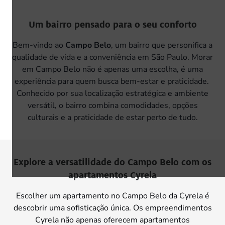
Um bairro pensado para o seu conforto
Bem-vindo ao
Campo Belo
, um bairro que personifica a
qualidade de vida e a conveniência em São Paulo. Morar
em Campo Belo não é apenas uma escolha, é uma
experiência para quem busca bem-estar e praticidade.
Conhecido por sua localização estratégica e ambiente
versátil, o bairro combina comodidades, opções
culturais e a praticidade de estar perto de tudo.
Explore a versatilidade do Campo Belo com os
apartamentos Cyrela
Escolher um apartamento no Campo Belo da Cyrela é
descobrir uma sofisticação única. Os empreendimentos
Cyrela não apenas oferecem apartamentos