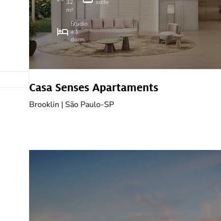
32
suíte
m²
Studio
a 1
dorm.
amento
Casa Senses Apartaments
Brooklin | São Paulo-SP