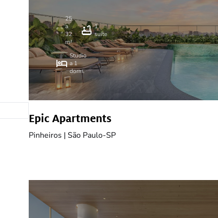
25
a
1
32
suíte
m²
Studio
a 1
dorm.
amento
Epic Apartments
Pinheiros | São Paulo-SP