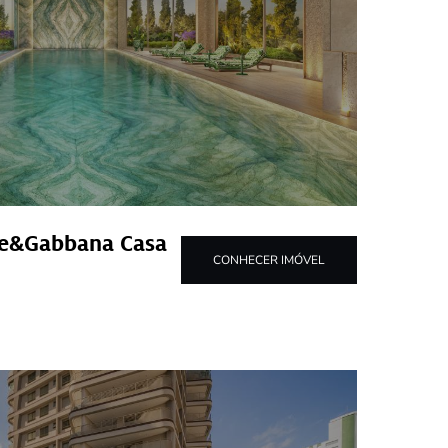
lce&Gabbana Casa
CONHECER IMÓVEL