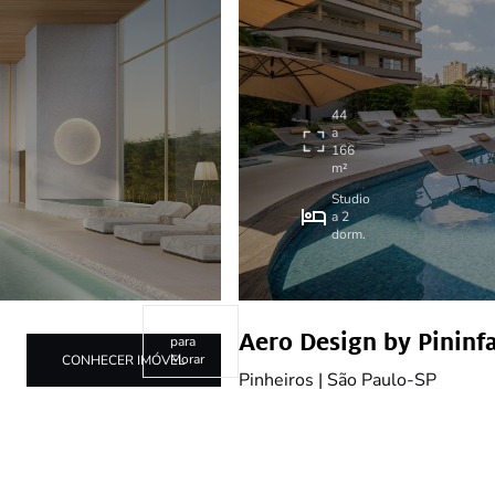
44
a
166
m²
Studio
a 2
dorm.
Pronto
Aero Design by Pininf
para
Morar
CONHECER IMÓVEL
Pinheiros | São Paulo-SP