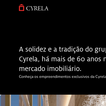
Pular
para
o
conteúdo
principal
A solidez e a tradição do gr
Cyrela, há mais de 60 anos 
mercado imobiliário.
Conheça os empreendimentos exclusivos da Cyrela
Página Inicial
Empreendimentos