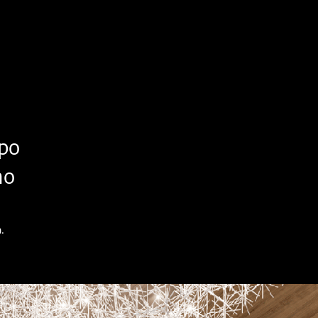
upo
no
.