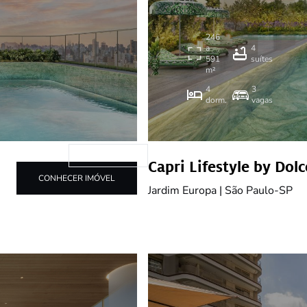
246
a
4
591
suítes
m²
4
3
dorm.
vagas
Lançamento
Capri Lifestyle by Do
CONHECER IMÓVEL
Jardim Europa | São Paulo-SP