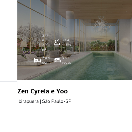
277
a
3 a 4
320
suítes
m²
3 a 4
3 a 4
dorm.
vagas
amento
Zen Cyrela e Yoo
Ibirapuera | São Paulo-SP