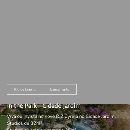
Rio de Janeiro
Lançamento
In the Park - Cidade Jardim
Viva ou invista no novo RJZ Cyrela no Cidade Jardim.
Studios de 32m²