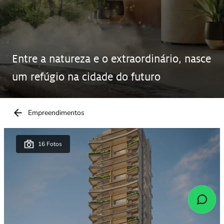
Entre a natureza e o extraordinário, nasce
um refúgio na cidade do futuro
Empreendimentos
Conheça as imagens do Escape Eden
16 Fotos
E